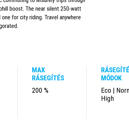
ic commuting to leisurely trips through
phill boost. The near silent 250-watt
 one for city riding. Travel anywhere
igorated.
MAX
RÁSEGÍTÉ
RÁSEGÍTÉS
MÓDOK
200 %
Eco | Norm
High