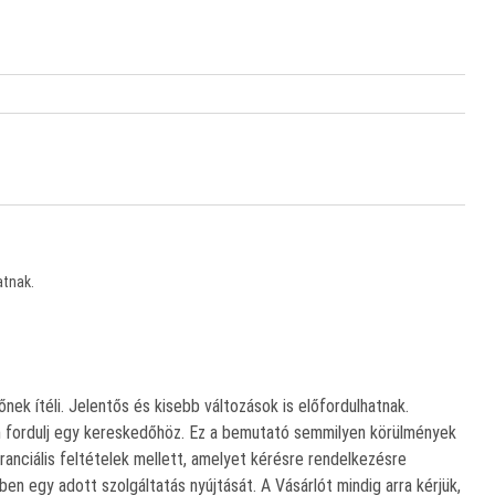
atnak.
nek ítéli. Jelentős és kisebb változások is előfordulhatnak.
n fordulj egy kereskedőhöz. Ez a bemutató semmilyen körülmények
ranciális feltételek mellett, amelyet kérésre rendelkezésre
n egy adott szolgáltatás nyújtását. A Vásárlót mindig arra kérjük,