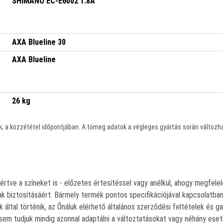
SHIMANO EC-E6002 1.8A
AXA Blueline 30
AXA Blueline
26 kg
ik, a közzététel időpontjában. A tömeg adatok a végleges gyártás során változh
értve a színeket is - előzetes értesítéssel vagy anélkül, ahogy megfelelő
 biztosításáért. Bármely termék pontos specifikációjával kapcsolatba
ltal történik, az Őnáluk elérhető általános szerződési feltételek és ga
em tudjuk mindig azonnal adaptálni a változtatásokat vagy néhány esetbe