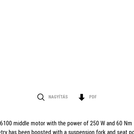
NAGYÍTÁS
PDF
E6100 middle motor with the power of 250 W and 60 Nm an
try has been boosted with a suspension fork and seat po