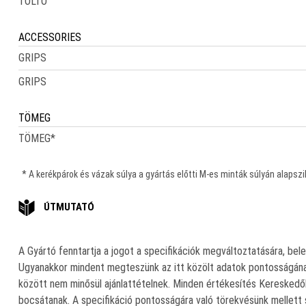
TÖLTŐ
ACCESSORIES
GRIPS
GRIPS
TÖMEG
TÖMEG
*
* A kerékpárok és vázak súlya a gyártás előtti M-es minták súlyán alapsz
ÚTMUTATÓ
A Gyártó fenntartja a jogot a specifikációk megváltoztatására, bele
Ugyanakkor mindent megteszünk az itt közölt adatok pontosságának
között nem minősül ajánlattételnek. Minden értékesítés Kereskedők á
bocsátanak. A specifikáció pontosságára való törekvésünk mellett s