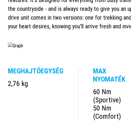
features. It's designed for everything from busy traff
the countryside - and is always ready to give you an u
drive unit comes in two versions: one for trekking and
your heart desires, knowing you'll arrive fresh and inv
MEGHAJTÓEGYSÉG
MAX
NYOMATÉK
2,76 kg
60 Nm
(Sportive)
50 Nm
(Comfort)