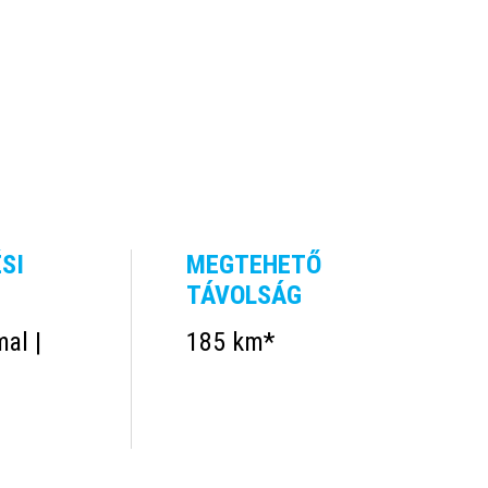
SI
MEGTEHETŐ
TÁVOLSÁG
al |
185 km*