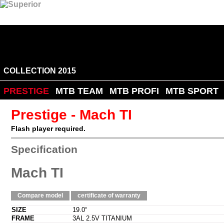
COLLECTION 2015
PRESTIGE
MTB TEAM
MTB PROFI
MTB SPORT
Prestige - Mach TI
Flash player required.
Specification
Mach TI
Compare model
certificate of warranty
SIZE
19.0“
FRAME
3AL 2.5V TITANIUM