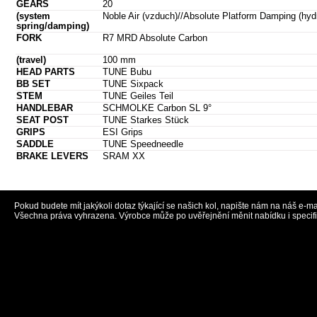
GEARS
20
(system
Noble Air (vzduch)//Absolute Platform Damping (hydr
spring/damping)
FORK
R7 MRD Absolute Carbon
(travel)
100 mm
HEAD PARTS
TUNE Bubu
BB SET
TUNE Sixpack
STEM
TUNE Geiles Teil
HANDLEBAR
SCHMOLKE Carbon SL 9°
SEAT POST
TUNE Starkes Stück
GRIPS
ESI Grips
SADDLE
TUNE Speedneedle
BRAKE LEVERS
SRAM XX
Pokud budete mít jakýkoli dotaz týkající se našich kol, napište nám na náš e-ma
Všechna práva vyhrazena. Výrobce může po uvěřejnění měnit nabídku i specif