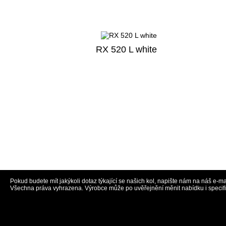
RX 520 L white
Pokud budete mít jakýkoli dotaz týkající se našich kol, napište nám na náš e-ma
Všechna práva vyhrazena. Výrobce může po uvěřejnění měnit nabídku i specif