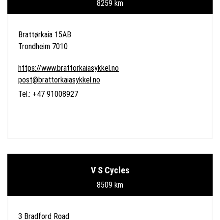
8259 km
Brattørkaia 15AB
Trondheim 7010
https://www.brattorkaiasykkel.no
post@brattorkaiasykkel.no
Tel.: +47 91008927
V S Cycles
8509 km
3 Bradford Road