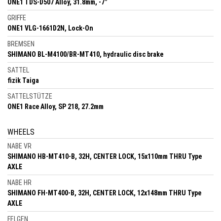
ONE1 TDS-D507 Alloy, 31.8mm, -7°
GRIFFE
ONE1 VLG-1661D2N, Lock-On
BREMSEN
SHIMANO BL-M4100/BR-MT410, hydraulic disc brake
SATTEL
fizik Taiga
SATTELSTÜTZE
ONE1 Race Alloy, SP 218, 27.2mm
WHEELS
NABE VR
SHIMANO HB-MT410-B, 32H, CENTER LOCK, 15x110mm THRU Type
AXLE
NABE HR
SHIMANO FH-MT400-B, 32H, CENTER LOCK, 12x148mm THRU Type
AXLE
FELGEN