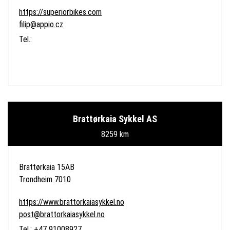
https://superiorbikes.com
filip@appio.cz
Tel.:
Brattørkaia Sykkel AS
8259 km
Brattørkaia 15AB
Trondheim 7010
https://www.brattorkaiasykkel.no
post@brattorkaiasykkel.no
Tel.: +47 91008927